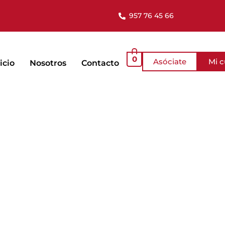
957 76 45 66
0
Asóciate
Mi 
icio
Nosotros
Contacto